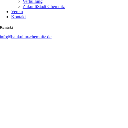
Verhüllung
ZukunftStadt Chemnitz
Verein
Kontakt
Kontakt
info@baukultur-chemnitz.de
Nach
oben